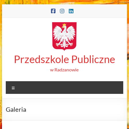
Skip
to
content
Przedszkole Publiczne
w Radzanowie
Menu
Galeria