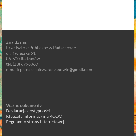
Znajdź nas:
Przedszkole Publiczne w Radzanowie
ul. Raciążska 51
06-500 Radzanów
tel. (23) 6798069
e-mail: przedszkole.w.radzanowie@gmail.com
Ważne dokumenty:
Deklaracja dostępności
Klauzula informacyjna RODO
Regulamin strony internetowej