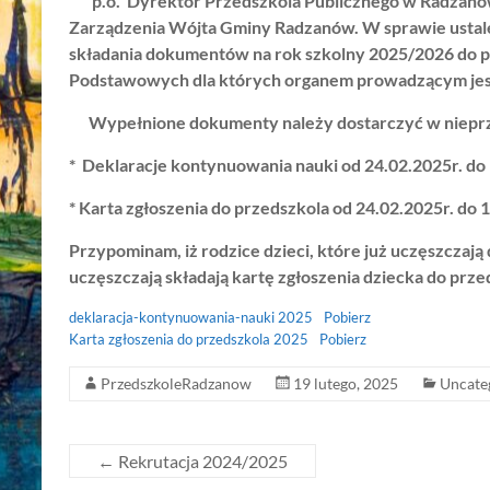
p.o. Dyrektor Przedszkola Publicznego w Radzanowie
Zarządzenia Wójta Gminy Radzanów. W sprawie ustal
składania dokumentów na rok szkolny 2025/2026 do p
Podstawowych dla których organem prowadzącym je
Wypełnione dokumenty należy dostarczyć w nieprze
* Deklaracje kontynuowania nauki od 24.02.2025r. do
* Karta zgłoszenia do przedszkola od 24.02.2025r. do 
Przypominam, iż rodzice dzieci, które już uczęszczają
uczęszczają składają kartę zgłoszenia dziecka do prze
deklaracja-kontynuowania-nauki 2025
Pobierz
Karta zgłoszenia do przedszkola 2025
Pobierz
PrzedszkoleRadzanow
19 lutego, 2025
Uncate
←
Rekrutacja 2024/2025