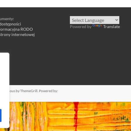
umenty:
dostępności
Powered by
Translate
nformacyjna RODO
trony internetowej
e
Spacious
by ThemeGrill. Powered by: