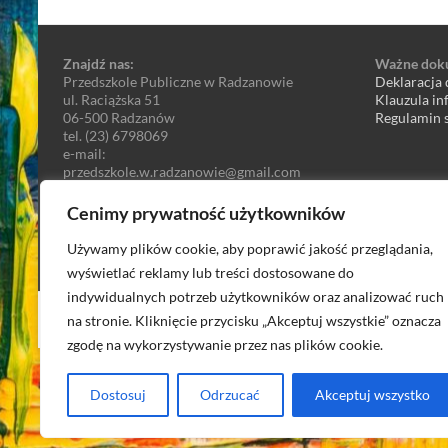
Znajdź nas:
Ważne dok
Przedszkole Publiczne w Radzanowie
Deklaracja 
ul. Raciążska 51
Klauzula i
06-500 Radzanów
Regulamin s
tel. (23) 6798069
e-mail:
przedszkole.w.radzanowie@gmail.com
Cenimy prywatność użytkowników
Używamy plików cookie, aby poprawić jakość przeglądania,
wyświetlać reklamy lub treści dostosowane do
indywidualnych potrzeb użytkowników oraz analizować ruch
Prawa autorskie © 2026
Przedszkole Publiczne
. All rights reserved. Them
na stronie. Kliknięcie przycisku „Akceptuj wszystkie” oznacza
WordPress
.
zgodę na wykorzystywanie przez nas plików cookie.
Dostosuj
Odrzucać
Akceptuj wszystko