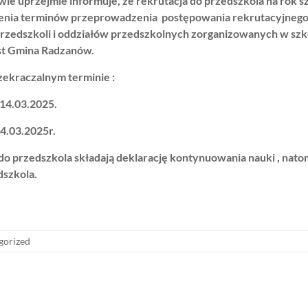
 uprzejmie informuje, że rekrutacja do przedszkola na rok s
enia terminów przeprowadzenia postępowania rekrutacyjnego
rzedszkoli
i oddziałów przedszkolnych zorganizowanych w szk
st Gmina Radzanów.
kraczalnym terminie :
 14.03.2025.
14.03.2025r.
 do przedszkola składają deklarację kontynuowania nauki , natom
dszkola.
gorized