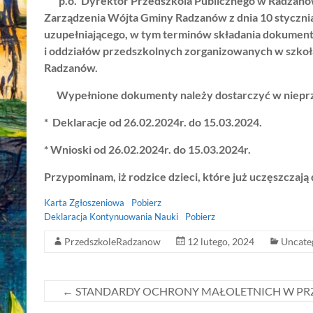
p.o. Dyrektor Przedszkola Publicznego w Radzanowie
Zarządzenia Wójta Gminy Radzanów z dnia 10 styczni
uzupełniającego, w tym terminów składania dokument
i oddziałów przedszkolnych zorganizowanych w szkoł
Radzanów.
Wypełnione dokumenty należy dostarczyć w nieprze
* Deklaracje od 26.02.2024r. do 15.03.2024.
* Wnioski od 26.02.2024r. do 15.03.2024r.
Przypominam, iż rodzice dzieci, które już uczęszczają 
Karta Zgłoszeniowa
Pobierz
Deklaracja Kontynuowania Nauki
Pobierz
PrzedszkoleRadzanow
12 lutego, 2024
Uncate
←
STANDARDY OCHRONY MAŁOLETNICH W PR